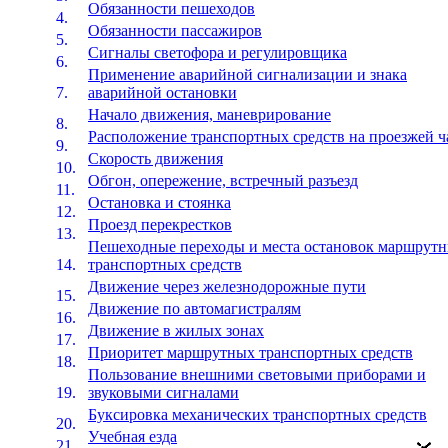
Обязанности пешеходов
Обязанности пассажиров
Сигналы светофора и регулировщика
Применение аварийной сигнализации и знака
аварийной остановки
Начало движения, маневрирование
Расположение транспортных средств на проезжей ч
Скорость движения
Обгон, опережение, встречный разъезд
Остановка и стоянка
Проезд перекрестков
Пешеходные переходы и места остановок маршрут
транспортных средств
Движение через железнодорожные пути
Движение по автомагистралям
Движение в жилых зонах
Приоритет маршрутных транспортных средств
Пользование внешними световыми приборами и
звуковыми сигналами
Буксировка механических транспортных средств
Учебная езда