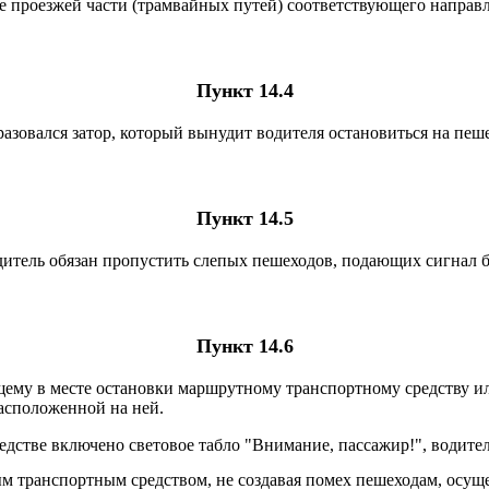
е проезжей части (трамвайных путей) соответствующего направ
Пункт 14.4
разовался затор, который вынудит водителя остановиться на пеш
Пункт 14.5
одитель обязан пропустить слепых пешеходов, подающих сигнал 
Пункт 14.6
му в месте остановки маршрутному транспортному средству или 
расположенной на ней.
едстве включено световое табло "Внимание, пассажир!", водите
ным транспортным средством, не создавая помех пешеходам, осу