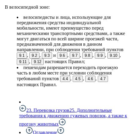
В велосипедной зоне:
велосипедисты и лица, использующие для
передвижения средства индивидуальной
мобильности, имеют преимущество перед
механическими транспортными средствами, а также
могут двигаться по всей ширине проезжей части,
предназначенной для движения в данном
направлении, при соблюдении требований пунктов
,
,
и
,
,
,
,
,
9.1
9.2
9.3
9.6
9.7
9.8
9.9
9.10
,
настоящих Правил;
9.11
9.12
пешеходам разрешается переходить проезжую
часть в любом месте при условии соблюдения
требований пунктов
,
,
,
4.4
4.5
4.6
4.7
настоящих Правил.
23. Перевозка грузов
25. Дополнительные
требования к движению гужевых повозок, а также к
прогону животных
Оглавление